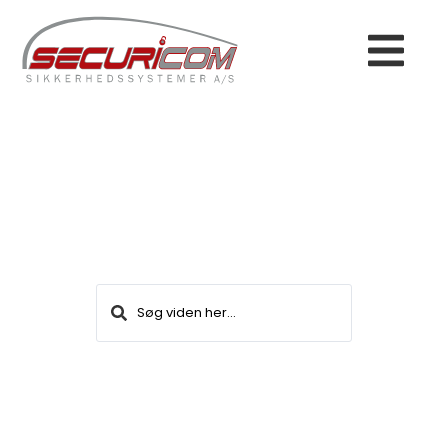
Find viden om
Securicoms services